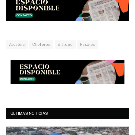
Alcaldía
Choferes
diálogo
Pasajes
ÚLTIMAS NOTICIAS