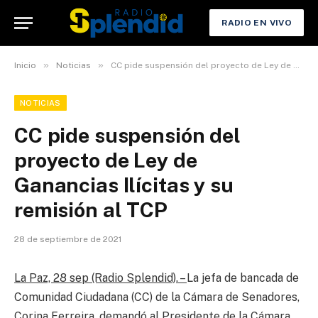
RADIO EN VIVO
»
»
Inicio
Noticias
CC pide suspensión del proyecto de Ley de Ganancias Ilícitas y su remisión al TCP
NOTICIAS
CC pide suspensión del
proyecto de Ley de
Ganancias Ilícitas y su
remisión al TCP
28 de septiembre de 2021
La Paz, 28 sep (Radio Splendid). –
La jefa de bancada de
Comunidad Ciudadana (CC) de la Cámara de Senadores,
Corina Ferreira, demandó al Presidente de la Cámara