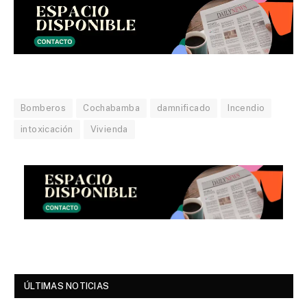
Bomberos
Cochabamba
damnificado
Incendio
intoxicación
Vivienda
ÚLTIMAS NOTICIAS