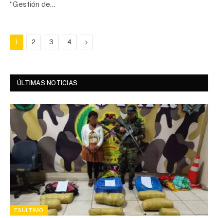
“Gestión de…
Next
1
2
3
4
ÚLTIMAS NOTICIAS
ESÚLTIMO