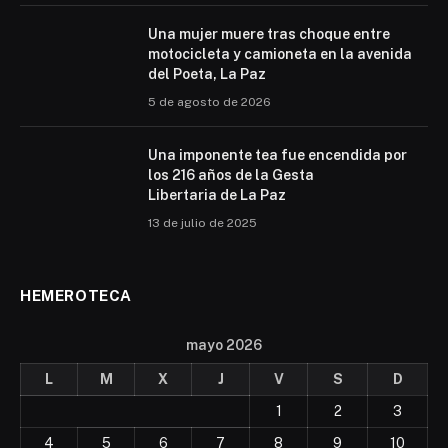
Una mujer muere tras choque entre
motocicleta y camioneta en la avenida
del Poeta, La Paz
5 de agosto de 2026
Una imponente tea fue encendida por
los 216 años de la Gesta
Libertaria de La Paz
13 de julio de 2025
HEMEROTECA
mayo 2026
L
M
X
J
V
S
D
1
2
3
4
5
6
7
8
9
10