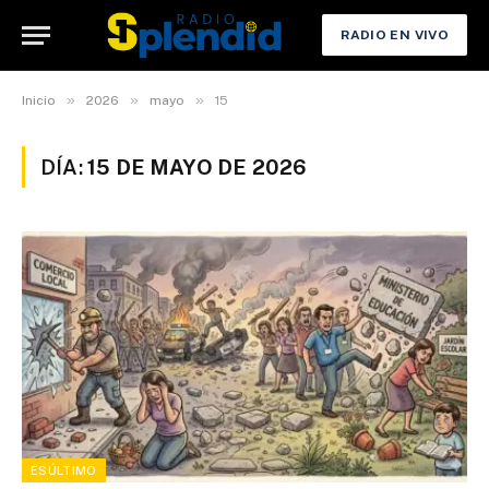
RADIO EN VIVO
»
»
»
Inicio
2026
mayo
15
DÍA:
15 DE MAYO DE 2026
ESÚLTIMO