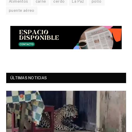
Alimentos
carne
cerdo
La Paz
pollo
puente aéreo
ÚLTIMAS NOTICIAS