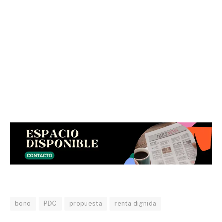
bono
PDC
propuesta
renta dignida