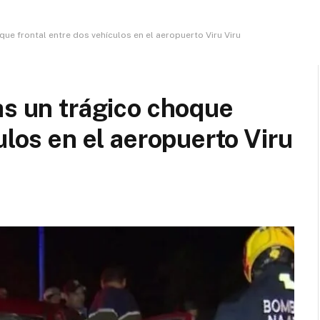
que frontal entre dos vehículos en el aeropuerto Viru Viru
as un trágico choque
ulos en el aeropuerto Viru