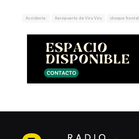
Accidente.
Aeropuerto de Viru Viru
choque fronta