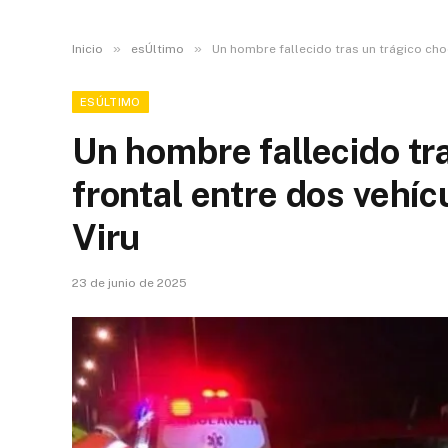
»
»
Inicio
esÚltimo
Un hombre fallecido tras un trágico cho
ESÚLTIMO
Un hombre fallecido tr
frontal entre dos vehíc
Viru
23 de junio de 2025