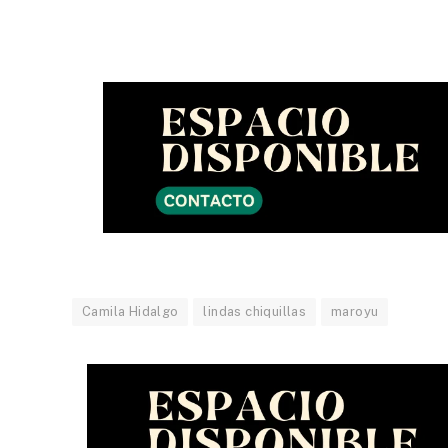
Camila Hidalgo
lindas chiquillas
maroyu