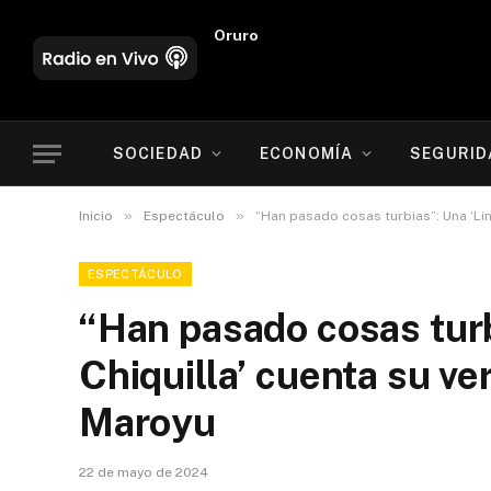
Oruro
SOCIEDAD
ECONOMÍA
SEGURID
»
»
Inicio
Espectáculo
“Han pasado cosas turbias”: Una ‘Li
ESPECTÁCULO
“Han pasado cosas turb
Chiquilla’ cuenta su ve
Maroyu
22 de mayo de 2024