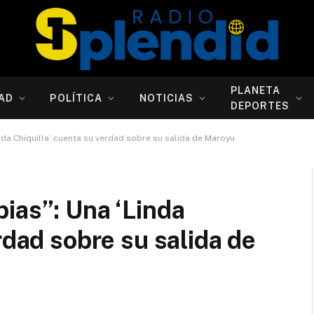
PLANETA
AD
POLÍTICA
NOTICIAS
DEPORTES
nda Chiquilla’ cuenta su verdad sobre su salida de Maroyu
ias”: Una ‘Linda
rdad sobre su salida de