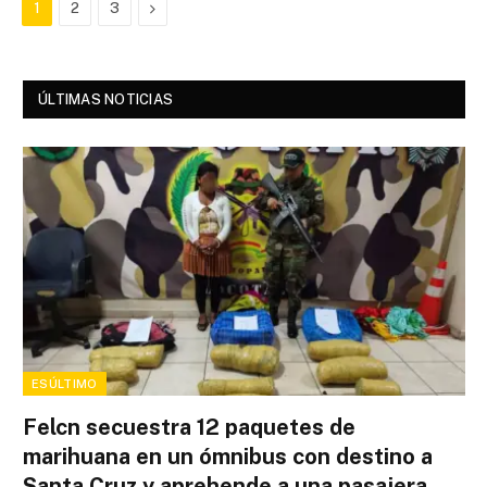
Next
1
2
3
ÚLTIMAS NOTICIAS
ESÚLTIMO
Felcn secuestra 12 paquetes de
marihuana en un ómnibus con destino a
Santa Cruz y aprehende a una pasajera