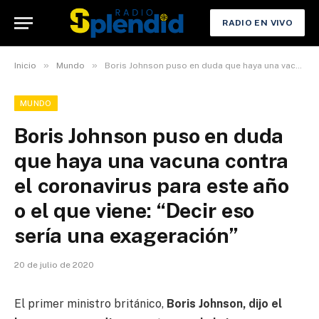
RADIO EN VIVO
»
»
Inicio
Mundo
Boris Johnson puso en duda que haya una vacuna contra el coronavirus para este año o el que viene: “Decir eso sería una exageración”
MUNDO
Boris Johnson puso en duda
que haya una vacuna contra
el coronavirus para este año
o el que viene: “Decir eso
sería una exageración”
20 de julio de 2020
El primer ministro británico,
Boris Johnson, dijo el