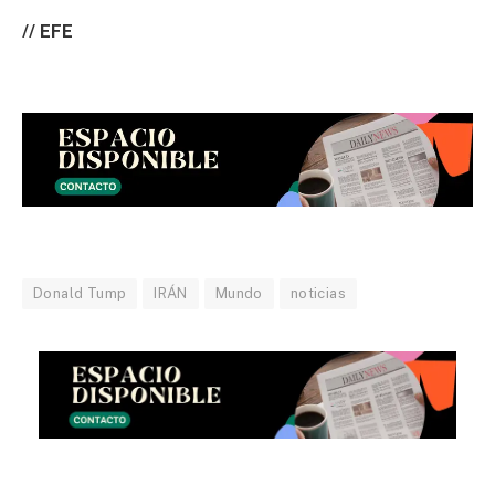
// EFE
Donald Tump
IRÁN
Mundo
noticias