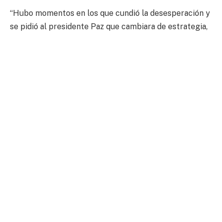
“Hubo momentos en los que cundió la desesperación y
se pidió al presidente Paz que cambiara de estrategia,
y apurara las soluciones, pero hay que reconocer ahora
que
hizo bien en mantenerse firme en la línea del
desgaste
”, afirmó.