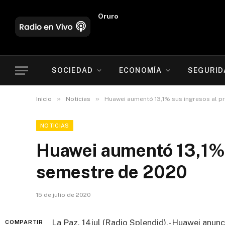
Oruro
SOCIEDAD
ECONOMÍA
SEGURID
»
»
Inicio
Noticias
Huawei aumentó 13,1% sus ingresos al p
NOTICIAS
Huawei aumentó 13,1% 
semestre de 2020
15 de julio de 2020
La Paz, 14jul (Radio Splendid).- Huawei anun
COMPARTIR