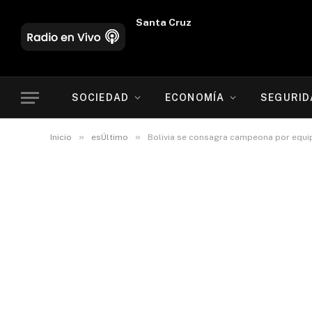
Oruro
SOCIEDAD
ECONOMÍA
SEGURID
»
»
Inicio
esÚltimo
Bolivia se consagra campeona por equip