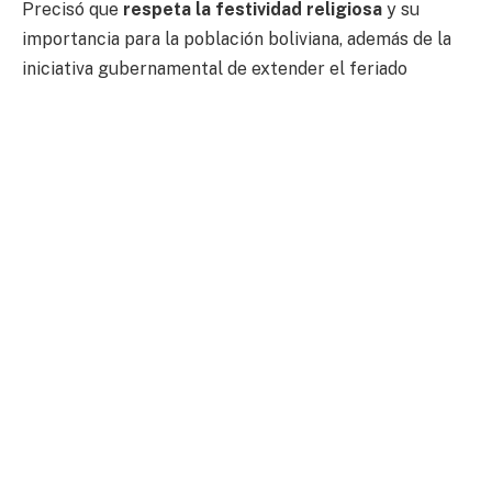
Precisó que
respeta la festividad religiosa
y su
importancia para la población boliviana, además de la
iniciativa gubernamental de extender el feriado
nacional para dinamizar el turismo interno. No
obstante, remarcó que el actual escenario de
conflictividad en el país genera pérdidas económicas,
deteriora el movimiento comercial y productivo, y
afecta seriamente la distribución de alimentos,
combustibles, medicamentos, insumos y mercadería.