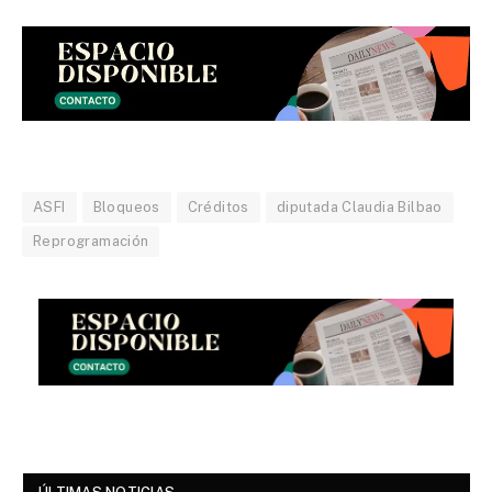
ASFI
Bloqueos
Créditos
diputada Claudia Bilbao
Reprogramación