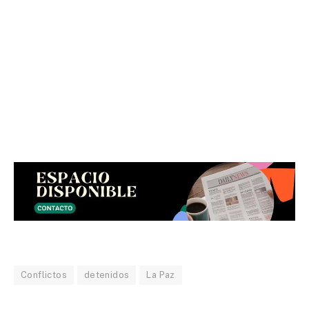
Conflictos
detenidos
La Paz