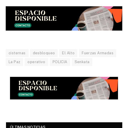
cisternas
desbloqueo
El Alto
Fuerzas Armadas
La Paz
operativo
POLICIA
Senkata
ÚLTIMAS NOTICIAS