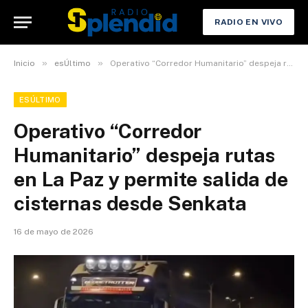
RADIO EN VIVO
»
»
Inicio
esÚltimo
Operativo “Corredor Humanitario” despeja rutas en La Paz y permite salida de cisternas desde Senkata
ESÚLTIMO
Operativo “Corredor
Humanitario” despeja rutas
en La Paz y permite salida de
cisternas desde Senkata
16 de mayo de 2026