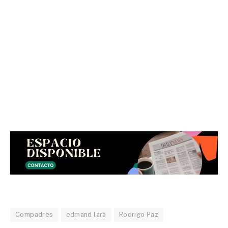
Compadres
edmand lara
Rodrigo Paz