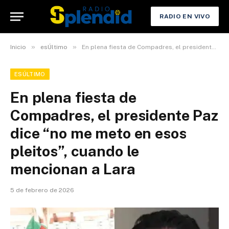
RADIO EN VIVO
»
»
Inicio
esÚltimo
En plena fiesta de Compadres, el presidente Paz dice “no me meto en esos pleitos”, cuando le mencionan a Lara
ESÚLTIMO
En plena fiesta de
Compadres, el presidente Paz
dice “no me meto en esos
pleitos”, cuando le
mencionan a Lara
5 de febrero de 2026