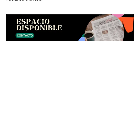
LEE TAMBIÉN:
Presidente Paz celebra el jueves de
compadres en Tarija junto a candidatos de Alianza Patria