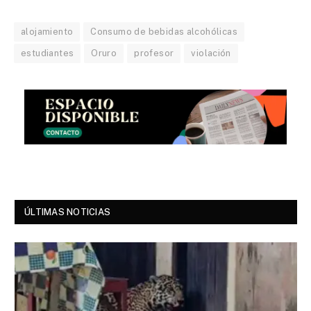
alojamiento
Consumo de bebidas alcohólicas
estudiantes
Oruro
profesor
violación
ÚLTIMAS NOTICIAS