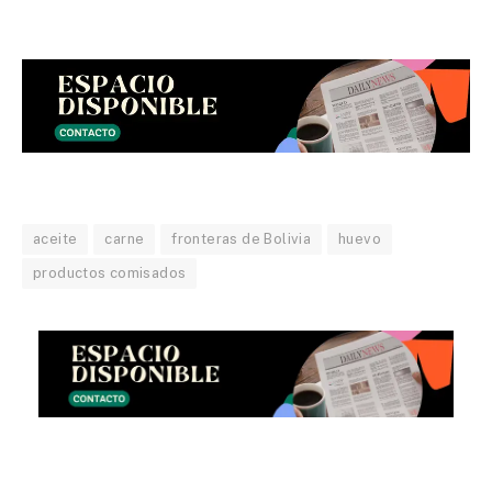
aceite
carne
fronteras de Bolivia
huevo
productos comisados