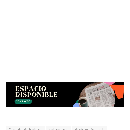
Oriente Petrolero
refuerzos
Rodrigo Amaral