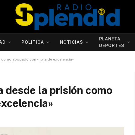
PLANETA
AD
POLÍTICA
NOTICIAS
DEPORTES
ón como abogado con «nota de excelencia»
a desde la prisión como
excelencia»