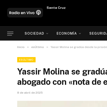
Oruro
SOCIEDAD
ECONOMÍA
SEGURID
»
»
Inicio
esÚltimo
Yassir Molina se gradúa desde la prisi
ESÚLTIMO
Yassir Molina se gradú
abogado con «nota de 
8 de abril de 2025