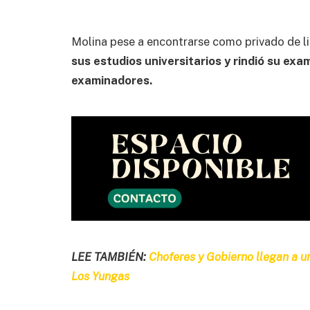
‎Molina pese a encontrarse como privado de l
sus estudios universitarios y rindió su ex
examinadores.
LEE TAMBIÉN:
Choferes y Gobierno llegan a u
Los Yungas