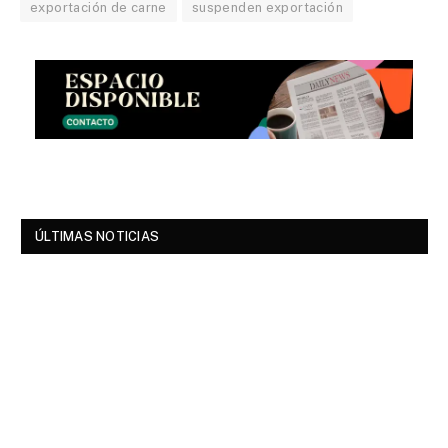
exportación de carne
suspenden exportación
ÚLTIMAS NOTICIAS