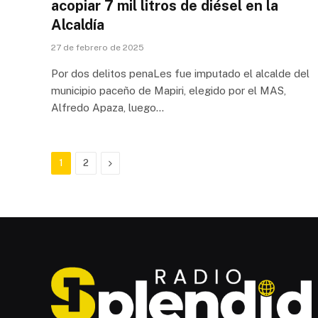
acopiar 7 mil litros de diésel en la
Alcaldía
27 de febrero de 2025
Por dos delitos penaLes fue imputado el alcalde del
municipio paceño de Mapiri, elegido por el MAS,
Alfredo Apaza, luego…
Next
1
2