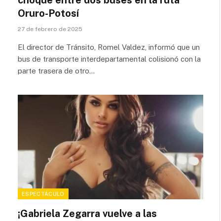
choque entre dos buses en la ruta
Oruro-Potosí
27 de febrero de 2025
El director de Tránsito, Romel Valdez, informó que un
bus de transporte interdepartamental colisionó con la
parte trasera de otro…
ESPECTÁCULO
¡Gabriela Zegarra vuelve a las