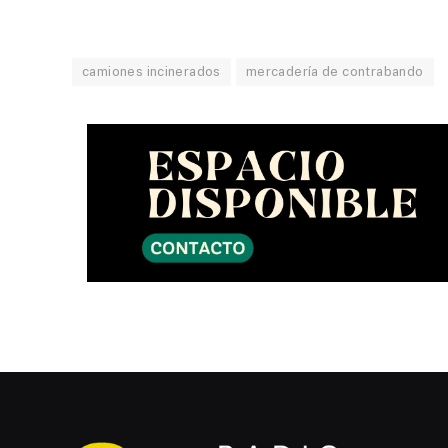
camiones incinerados
mercadería de contrabando