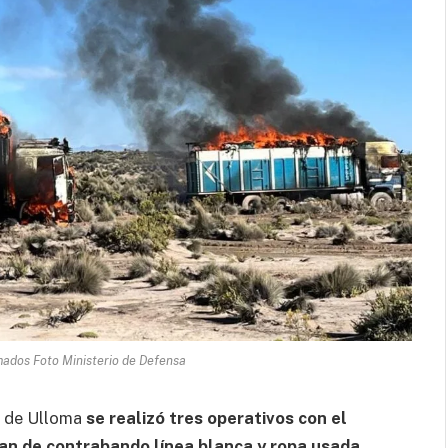
ados Foto Ministerio de Defensa
d de Ulloma
se realizó tres operativos con el
an de contrabando línea blanca y ropa usada
.