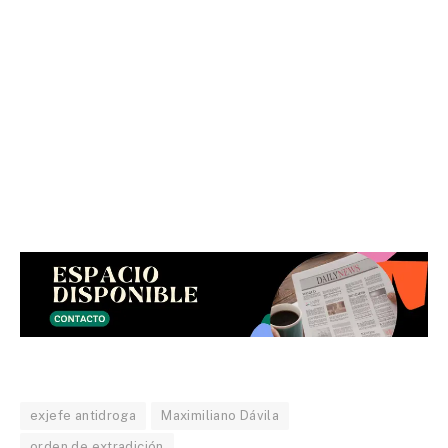
exjefe antidroga
Maximiliano Dávila
orden de extradición