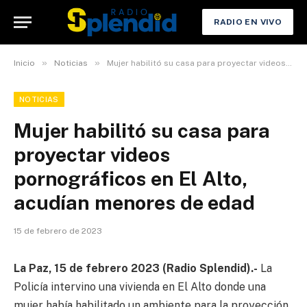
RADIO EN VIVO
»
»
Inicio
Noticias
Mujer habilitó su casa para proyectar videos pornográficos en El Alto, acudían menores de edad
NOTICIAS
Mujer habilitó su casa para
proyectar videos
pornográficos en El Alto,
acudían menores de edad
15 de febrero de 2023
La Paz, 15 de febrero 2023 (Radio Splendid).-
La
Policía intervino una vivienda en El Alto donde una
mujer había habilitado un ambiente para la proyección