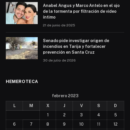
Anabel Angus y Marco Antelo en el ojo
de la tormenta por filtración de video
íntimo
21 de junio de 2025
Senado pide investigar origen de
incendios en Tarija y fortalecer
prevención en Santa Cruz
30 de julio de 2026
HEMEROTECA
febrero 2023
L
M
X
J
V
S
D
1
2
3
4
5
6
7
8
9
10
11
12