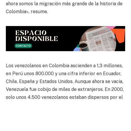
ahora somos la migración más grande de la historia de
Colombia», resume.
Los venezolanos en Colombia ascienden a 1,3 millones,
en Perú unos 800.000 y una cifra inferior en Ecuador,
Chile, España y Estados Unidos. Aunque ahora se vacía,
Venezuela fue cobijo de miles de extranjeros. En 2000,
solo unos 4.500 venezolanos estaban dispersos por el
mundo, la mayoría eran profesionales altamente
calificados, según Vargas. El éxodo sentó raíces en el
gobierno de Hugo Chávez y se desbordó con su
sucesor. La violencia, la quiebra de la economía, las