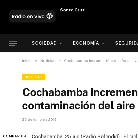
Oruro
SOCIEDAD
ECONOMÍA
SEGURID
»
»
Inicio
Noticias
Cochabamba incrementó este año el nive
NOTICIAS
Cochabamba incrementó
contaminación del aire
25 de junio de 2019
Cochabamba, 25 jun (Radio Splendid).- El ci
COMPARTIR