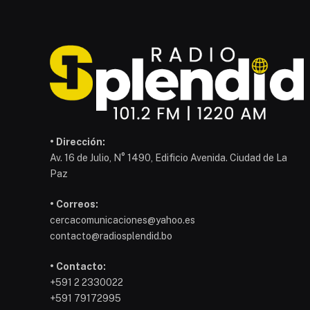
• Dirección:
Av. 16 de Julio, N° 1490, Edificio Avenida. Ciudad de La
Paz
• Correos:
cercacomunicaciones@yahoo.es
contacto@radiosplendid.bo
• Contacto:
+591 2 2330022
+591 79172995