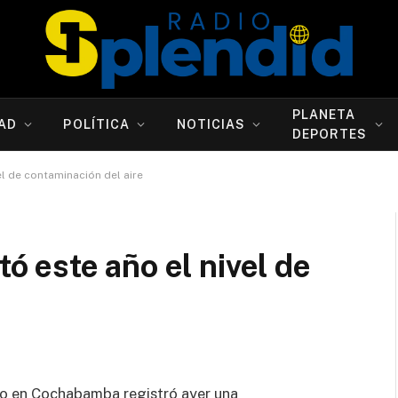
PLANETA
AD
POLÍTICA
NOTICIAS
DEPORTES
l de contaminación del aire
 este año el nivel de
elo en Cochabamba registró ayer una