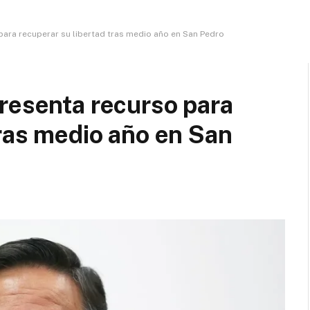
para recuperar su libertad tras medio año en San Pedro
resenta recurso para
tras medio año en San