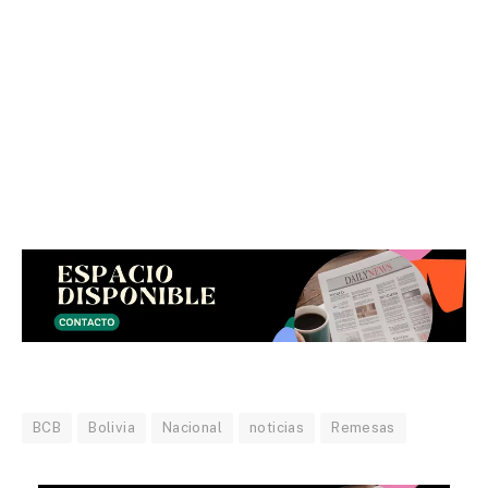
BCB
Bolivia
Nacional
noticias
Remesas