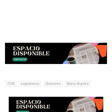
COB
cogobierno
Gobierno
Mario Argollo