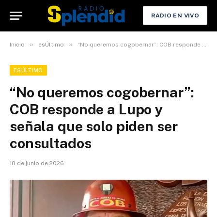
RADIO EN VIVO
»
»
Inicio
esÚltimo
“No queremos cogobernar”: COB responde a Lupo y señala que solo piden ser consultados
ESÚLTIMO
“No queremos cogobernar”:
COB responde a Lupo y
señala que solo piden ser
consultados
18 de junio de 2026