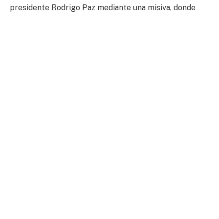
presidente Rodrigo Paz mediante una misiva, donde
expresamos textualmente: ‘no puede haber
derramamiento de sangre’. (Por tanto)
pedimos que no
haya medida de excepción
”, declaró.