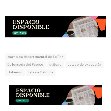
asamblea departamental de La Paz
Defensoría del Pueblo
diálogo
estado de excepción
Gobierno
Iglesia Catolica