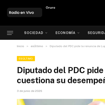
Oruro
SOCIEDAD
ECONOMÍA
SEGURID
»
»
Inicio
esÚltimo
Diputado del PDC pide la renuncia de L
ESÚLTIMO
Diputado del PDC pide 
cuestiona su desempeñ
3 de junio de 2026