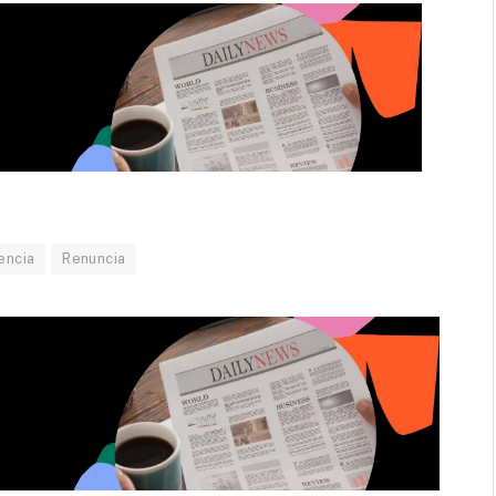
encia
Renuncia