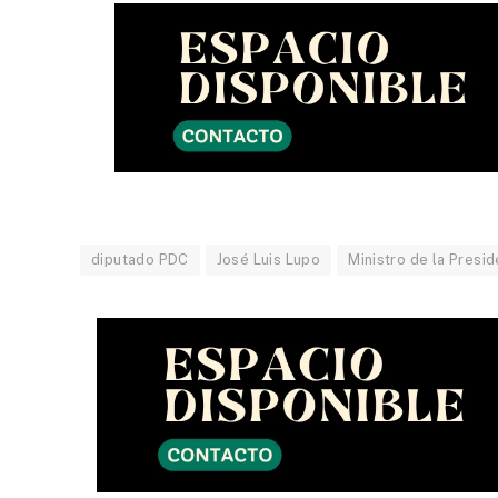
diputado PDC
José Luis Lupo
Ministro de la Presid