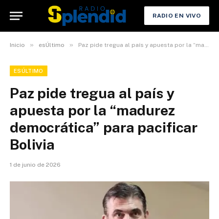
RADIO EN VIVO
»
»
Inicio
esÚltimo
Paz pide tregua al país y apuesta por la “madurez democrática” para pacificar Bolivia
ESÚLTIMO
Paz pide tregua al país y
apuesta por la “madurez
democrática” para pacificar
Bolivia
1 de junio de 2026