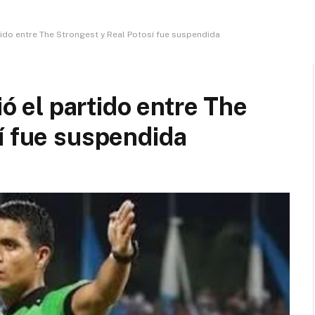
rtido entre The Strongest y Real Potosí fue suspendida
ió el partido entre The
í fue suspendida