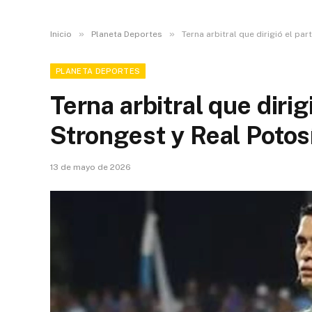
»
»
Inicio
Planeta Deportes
Terna arbitral que dirigió el pa
PLANETA DEPORTES
Terna arbitral que dirig
Strongest y Real Potos
13 de mayo de 2026