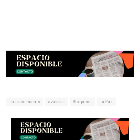
abastecimiento
avicolas
Bloqueos
La Paz