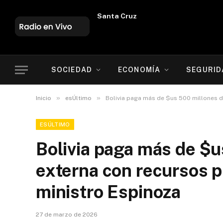
Oruro
SOCIEDAD
ECONOMÍA
SEGURID
»
»
Inicio
esÚltimo
Bolivia paga más de $us 500 millones d
ESÚLTIMO
Bolivia paga más de $
externa con recursos p
ministro Espinoza
27 de marzo de 2026