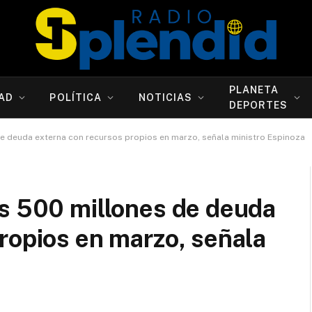
PLANETA
AD
POLÍTICA
NOTICIAS
DEPORTES
e deuda externa con recursos propios en marzo, señala ministro Espinoza
us 500 millones de deuda
ropios en marzo, señala