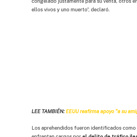
congelado justamente para su venta, otros en
ellos vivos y uno muerto”, declaró.
LEE TAMBIÉN:
EEUU reafirma apoyo “a su ami
Los aprehendidos fueron identificados como Y
enfrentan cargos por
el delito de tráfico ile