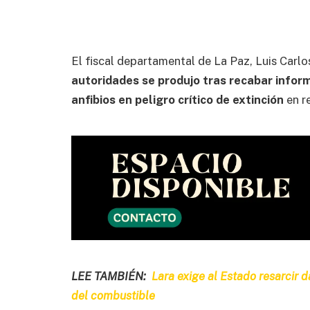
El fiscal departamental de La Paz, Luis Carl
autoridades se produjo tras recabar infor
anfibios en peligro crítico de extinción
en re
LEE TAMBIÉN:
Lara exige al Estado resarcir 
del combustible