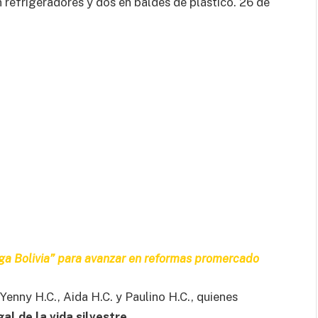
 refrigeradores y dos en baldes de plástico. 26 de
ga Bolivia” para avanzar en reformas promercado
enny H.C., Aida H.C. y Paulino H.C., quienes
gal de la vida silvestre.