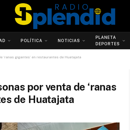
PLANETA
AD
POLÍTICA
NOTICIAS
DEPORTES
e ‘ranas gigantes’ en restaurantes de Huatajata
onas por venta de ‘ranas
tes de Huatajata