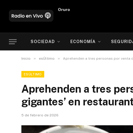
Oruro
SOCIEDAD
ECONOMÍA
SEGURID
»
»
Inicio
esÚltimo
Aprehenden a tres personas por venta d
ESÚLTIMO
Aprehenden a tres pers
gigantes’ en restauran
5 de febrero de 2026