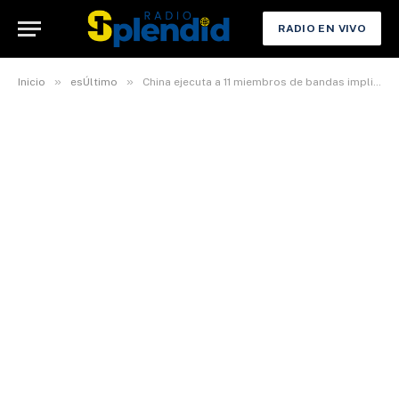
RADIO EN VIVO
»
»
Inicio
esÚltimo
China ejecuta a 11 miembros de bandas implicadas en centros de ciberestafa en Birmania