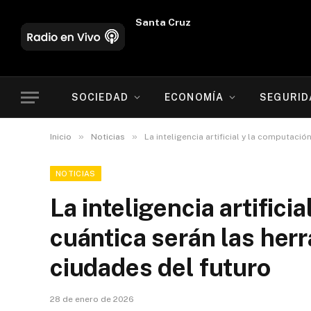
Oruro
SOCIEDAD
ECONOMÍA
SEGURID
»
»
Inicio
Noticias
La inteligencia artificial y la computaci
NOTICIAS
La inteligencia artifici
cuántica serán las her
ciudades del futuro
28 de enero de 2026