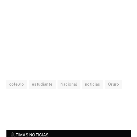
colegio
estudiante
Nacional
noticias
Oruro
ÚLTIMAS NOTICIAS