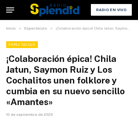
RADIO EN VIVO
»
»
Inicio
Espectáculo
¡Colaboración épica! Chila Jatun, Saymon Ruiz y Los Cochalitos unen folklore y cumbia en su nuevo sencillo «Amantes»
ESPECTÁCULO
¡Colaboración épica! Chila
Jatun, Saymon Ruiz y Los
Cochalitos unen folklore y
cumbia en su nuevo sencillo
«Amantes»
10 de septiembre de 2025