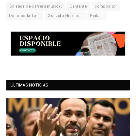
50 años de carrera musical
Cantante
compositor
Despedida Tour
Gonzalo Hermosa
Kjakas
ÚLTIMAS NOTICIAS