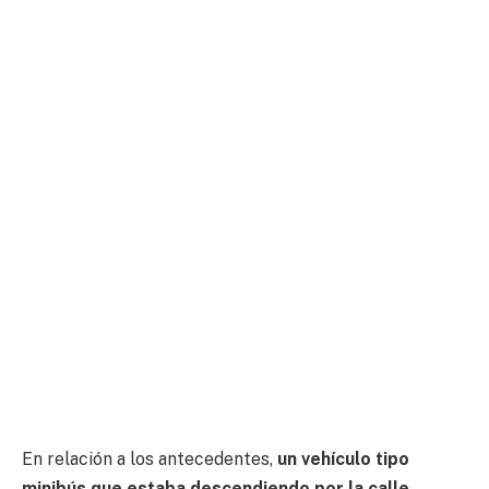
En relación a los antecedentes,
u
n vehículo tipo
minibús que estaba descendiendo por la calle