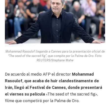
Mohammad Rasoulof llegando a Cannes para la presentación oficial de
“The seed of the sacred fig”, que compite por la Palma de Oro. Foto:
REUTERS/Stephane Mahe
De acuerdo al medio AFP el director
Mohammad
Rasoulof, que acaba de huir clandestinamente de
Irán, llegó al Festival de Cannes, donde presentará
el viernes su película
«The seed of the sacred fig»,
filme que competirá por la Palma de Oro.