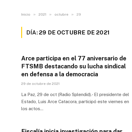
»
»
»
Inicio
2021
octubre
29
DÍA:
29 DE OCTUBRE DE 2021
Arce participa en el 77 aniversario de
FTSMB destacando su lucha sindical
en defensa a la democracia
29 de octubre de 2021
La Paz, 29 de oct (Radio Splendid).- El presidente del
Estado, Luis Arce Catacora, participó este viernes en
los actos…
Fiscalía inicia investigación para dar