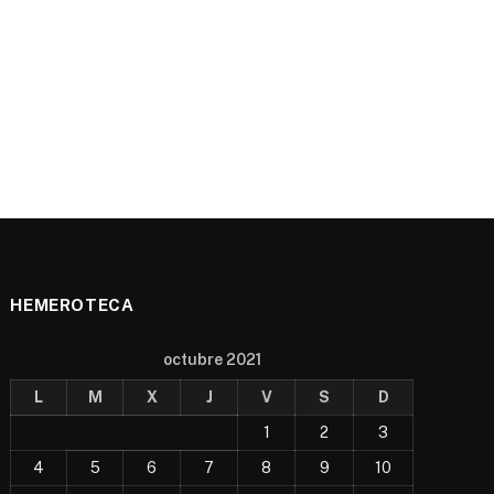
HEMEROTECA
octubre 2021
L
M
X
J
V
S
D
1
2
3
4
5
6
7
8
9
10