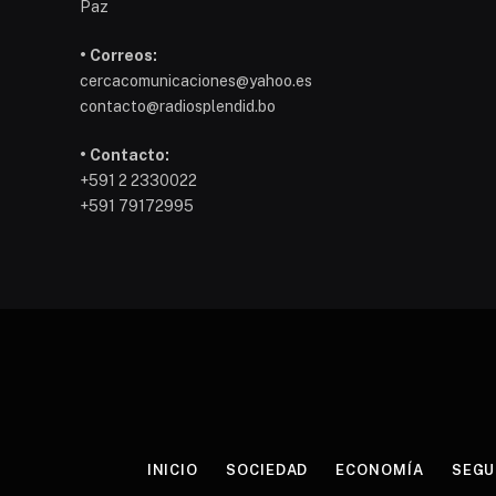
Paz
• Correos:
cercacomunicaciones@yahoo.es
contacto@radiosplendid.bo
• Contacto:
+591 2 2330022
+591 79172995
INICIO
SOCIEDAD
ECONOMÍA
SEGU