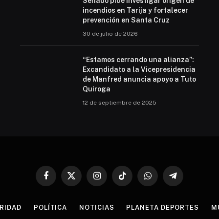
Senado pide investigar origen de
incendios en Tarija y fortalecer
prevención en Santa Cruz
30 de julio de 2026
“Estamos cerrando una alianza”:
Excandidato a la Vicepresidencia
de Manfred anuncia apoyo a Tuto
Quiroga
12 de septiembre de 2025
Facebook
X
Instagram
TikTok
WhatsApp
Telegram
(Twitter)
RIDAD
POLÍTICA
NOTICIAS
PLANETA DEPORTES
M