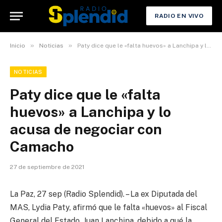
RADIO EN VIVO
»
»
Inicio
Noticias
Paty dice que le «falta huevos» a Lanchipa y lo acusa de negociar con Camacho
NOTICIAS
Paty dice que le «falta
huevos» a Lanchipa y lo
acusa de negociar con
Camacho
27 de septiembre de 2021
La Paz, 27 sep (Radio Splendid). – La ex Diputada del
MAS, Lydia Paty, afirmó que le falta «huevos» al Fiscal
General del Estado, Juan Lanchipa, debido a qué la