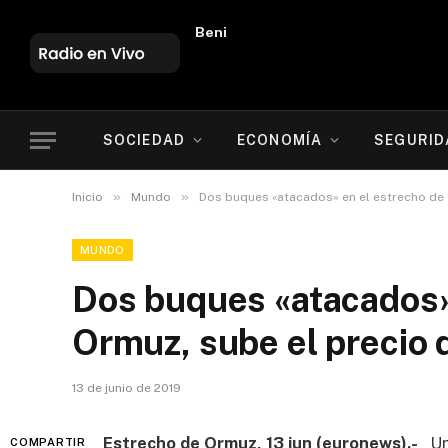
Beni
SOCIEDAD
ECONOMÍA
SEGURID
»
»
Inicio
Mundo
Dos buques «atacados» en el estrecho de 
MUNDO
Dos buques «atacados»
Ormuz, sube el precio 
13 de junio de 2019
Estrecho de Ormuz, 13 jun (euronews).-
Un
COMPARTIR