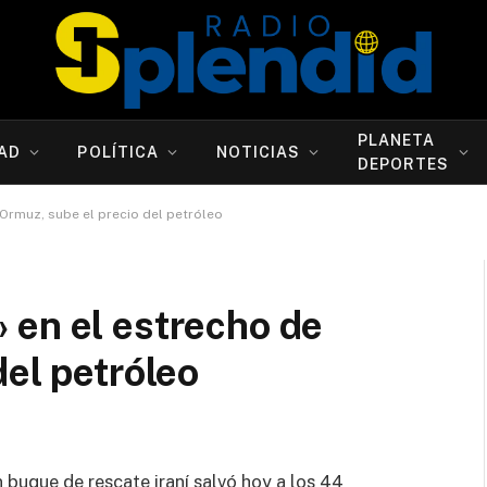
PLANETA
AD
POLÍTICA
NOTICIAS
DEPORTES
Ormuz, sube el precio del petróleo
 en el estrecho de
del petróleo
 buque de rescate iraní salvó hoy a los 44