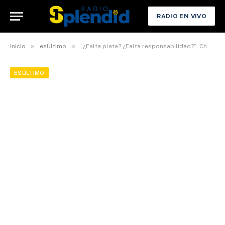
RADIO EN VIVO
»
»
Inicio
esÚltimo
“¿Falta plata? ¿Falta responsabilidad?”: Choferes exigen respuestas al Gobierno por escasez de combustible
ESÚLTIMO