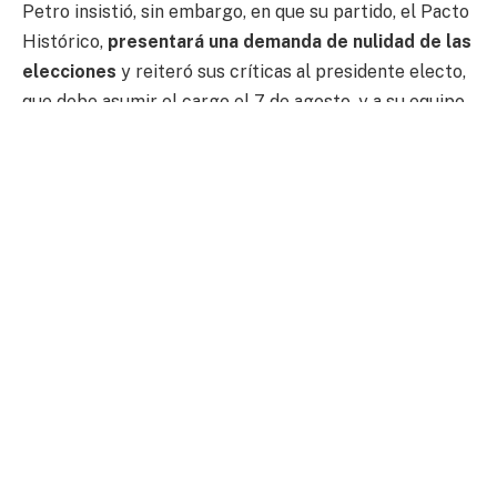
Petro insistió, sin embargo, en que su partido, el Pacto
Histórico,
presentará una demanda de nulidad de las
elecciones
y reiteró sus críticas al presidente electo,
que debe asumir el cargo el 7 de agosto, y a su equipo
de transición, después de que hoy las partes decidieran
suspender los contactos para el traspaso del poder.